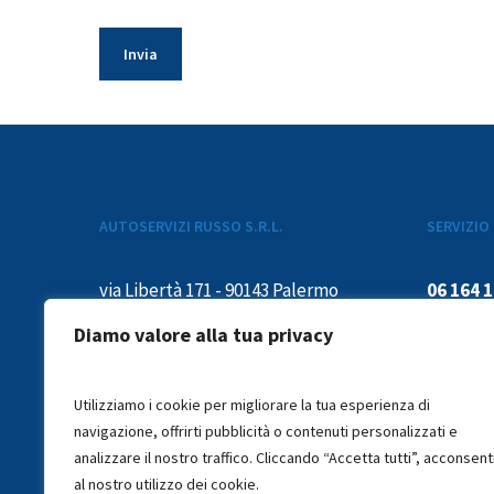
AUTOSERVIZI RUSSO S.R.L.
SERVIZIO 
via Libertà 171 - 90143 Palermo
06 164 
P. iva 00139310817
Diamo valore alla tua privacy
dal luned
Iscrizione C.C.I.A.A. di Trapani
15:00-19
Utilizziamo i cookie per migliorare la tua esperienza di
TP021 – 1715
navigazione, offrirti pubblicità o contenuti personalizzati e
analizzare il nostro traffico. Cliccando “Accetta tutti”, acconsent
al nostro utilizzo dei cookie.
info@russoautoservizi.it