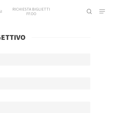
RICHIESTA BIGLIETTI
search
SI
Menu
FF.OO
GETTIVO