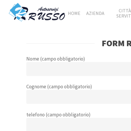
Skip
to
CITT
HOME
AZIENDA
main
SERVI
content
FORM R
Nome (campo obbligatorio)
Cognome (campo obbligatorio)
telefono (campo obbligatorio)