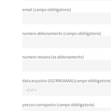
Hit enter to search or ESC to close
email (campo obbligatorio)
numero abbonamento (campo obbligatorio)
numero tessera (se abbonamento)
data acquisto (GG/MM/AAAA)(campo obbligatorio
prezzo corrisposto (campo obbligatorio)