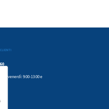
CLIENTI
160
ì al venerdì: 9:00-13:00 e
:00
i