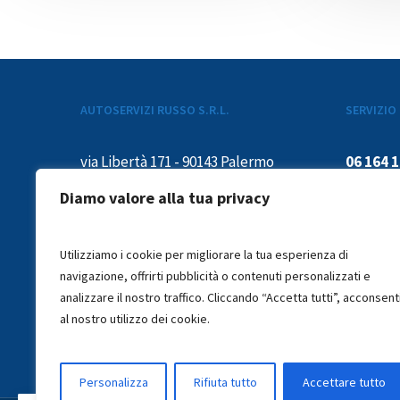
AUTOSERVIZI RUSSO S.R.L.
SERVIZIO 
via Libertà 171 - 90143 Palermo
06 164 
P. iva 00139310817
Diamo valore alla tua privacy
dal luned
Iscrizione C.C.I.A.A. di Trapani
15:00-19
Utilizziamo i cookie per migliorare la tua esperienza di
TP021 – 1715
navigazione, offrirti pubblicità o contenuti personalizzati e
analizzare il nostro traffico. Cliccando “Accetta tutti”, acconsent
al nostro utilizzo dei cookie.
info@russoautoservizi.it
Personalizza
Rifiuta tutto
Accettare tutto