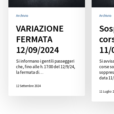
Archivio
Archivio
VARIAZIONE
Sos
FERMATA
cor
12/09/2024
11/
Si informano i gentili passeggeri
Si avvis
che, fino alle h. 17:00 del 12/9/24,
corse so
la fermata di…
soppres
data 11
12 Settembre 2024
11 Luglio 