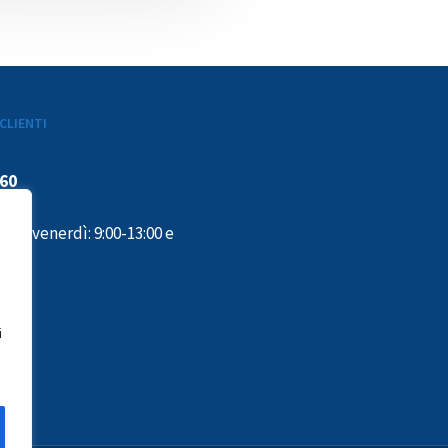
CLIENTI
160
ì al venerdì: 9:00-13:00 e
:00
i