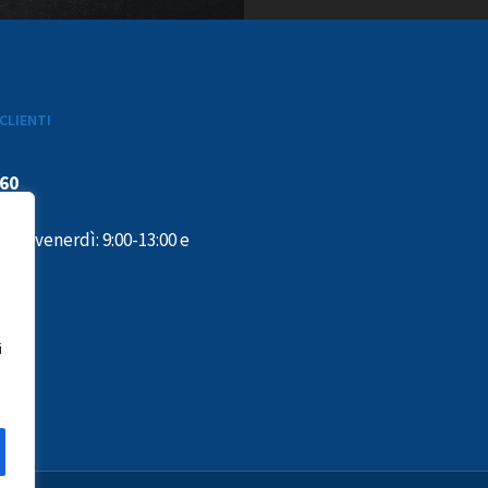
CLIENTI
160
ì al venerdì: 9:00-13:00 e
:00
i