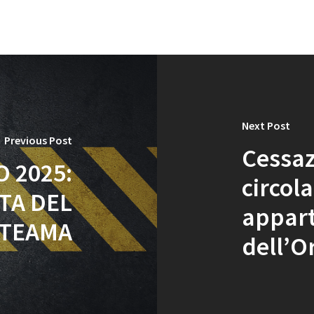
Next Post
Previous Post
Cessaz
 2025:
circol
TA DEL
appart
ITEAMA
dell’O