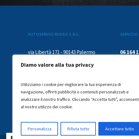
AUTOSERVIZI RUSSO S.R.L.
SERVIZIO 
via Libertà 171 - 90143 Palermo
06 164 
P. iva 00139310817
Diamo valore alla tua privacy
dal luned
Iscrizione C.C.I.A.A. di Trapani
15:00-19
Utilizziamo i cookie per migliorare la tua esperienza di
TP021 – 1715
navigazione, offrirti pubblicità o contenuti personalizzati e
analizzare il nostro traffico. Cliccando “Accetta tutti”, acconsent
al nostro utilizzo dei cookie.
info@russoautoservizi.it
Personalizza
Rifiuta tutto
Accettare tutto