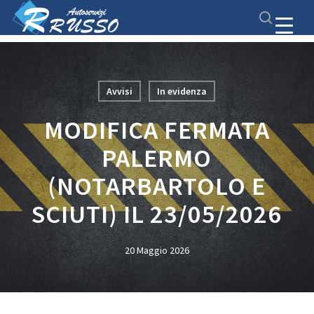
Skip
Menu
to
search
main
Close
content
Menu
Avvisi
In evidenza
MODIFICA FERMATA
PALERMO
(NOTARBARTOLO E
SCIUTI) IL 23/05/2026
20 Maggio 2026