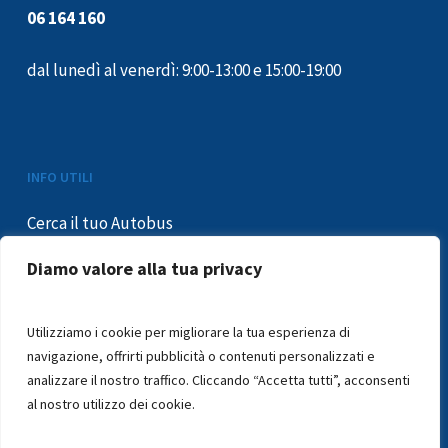
06 164 160
dal lunedì al venerdì: 9:00-13:00 e 15:00-19:00
INFO UTILI
Cerca il tuo Autobus
Informativa Privacy
Diamo valore alla tua privacy
Condizioni di trasporto
Mobilità ridotta
Utilizziamo i cookie per migliorare la tua esperienza di
Segnalazioni e reclami
navigazione, offrirti pubblicità o contenuti personalizzati e
In caso di sciopero
analizzare il nostro traffico. Cliccando “Accetta tutti”, acconsenti
Segnalazioni – Whistleblowing
al nostro utilizzo dei cookie.