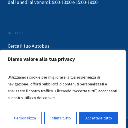
dal lunedì al venerdì: 9:00-13:00 e 15:00-19:00
INFO UTILI
Cerca il tuo Autobus
Informativa Privacy
Diamo valore alla tua privacy
Condizioni di trasporto
Mobilità ridotta
Utilizziamo i cookie per migliorare la tua esperienza di
Segnalazioni e reclami
navigazione, offrirti pubblicità o contenuti personalizzati e
In caso di sciopero
analizzare il nostro traffico. Cliccando “Accetta tutti”, acconsenti
Segnalazioni – Whistleblowing
al nostro utilizzo dei cookie.
IT
Personalizza
Rifiuta tutto
Accettare tutto
© 2024 AUTOSERVIZI RUSSO S.R.L.