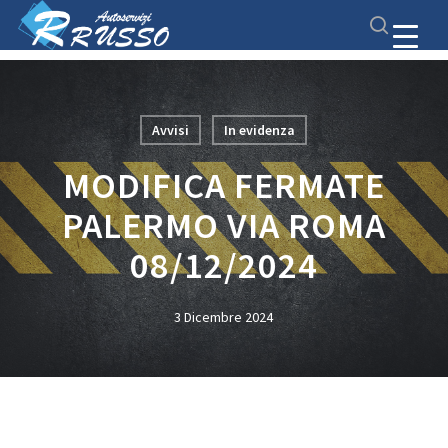
Skip
Menu
to
search
main
Close
content
Menu
Avvisi
In evidenza
MODIFICA FERMATE
PALERMO VIA ROMA
08/12/2024
3 Dicembre 2024