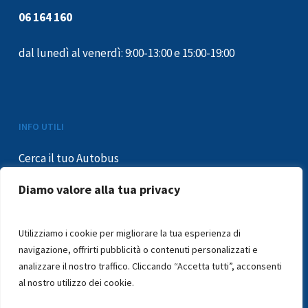
06 164 160
dal lunedì al venerdì: 9:00-13:00 e 15:00-19:00
INFO UTILI
Cerca il tuo Autobus
Informativa Privacy
Diamo valore alla tua privacy
Condizioni di trasporto
Mobilità ridotta
Utilizziamo i cookie per migliorare la tua esperienza di
Segnalazioni e reclami
navigazione, offrirti pubblicità o contenuti personalizzati e
In caso di sciopero
analizzare il nostro traffico. Cliccando “Accetta tutti”, acconsenti
Segnalazioni – Whistleblowing
al nostro utilizzo dei cookie.