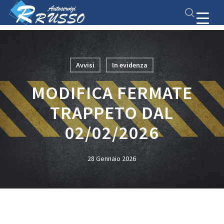
Skip
Menu
to
search
main
Close
content
Menu
Avvisi
In evidenza
MODIFICA FERMATE
TRAPPETO DAL
02/02/2026
28 Gennaio 2026